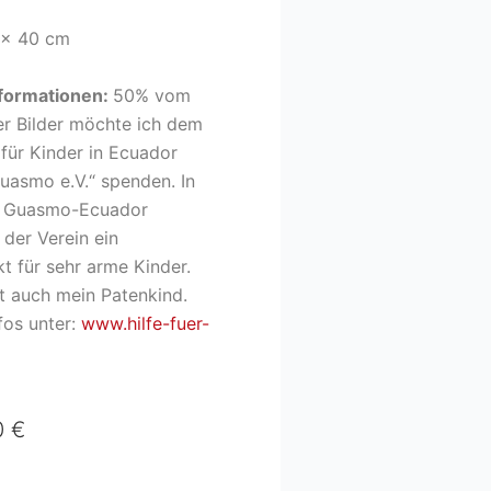
 x 40 cm
nformationen:
50% vom
er Bilder möchte ich dem
 für Kinder in Ecuador
Guasmo e.V.“ spenden. In
- Guasmo-Ecuador
 der Verein ein
t für sehr arme Kinder.
st auch mein Patenkind.
fos unter:
www.hilfe-fuer-
0 €