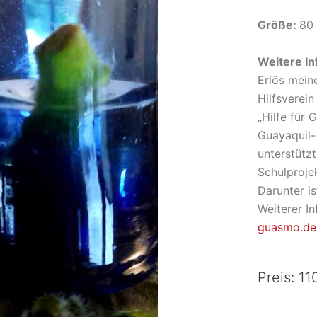
Größe:
80
Weitere I
Erlös mein
Hilfsverein
„Hilfe für 
Guayaquil
unterstützt
Schulprojek
Darunter i
Weiterer In
guasmo.de
Preis: 11