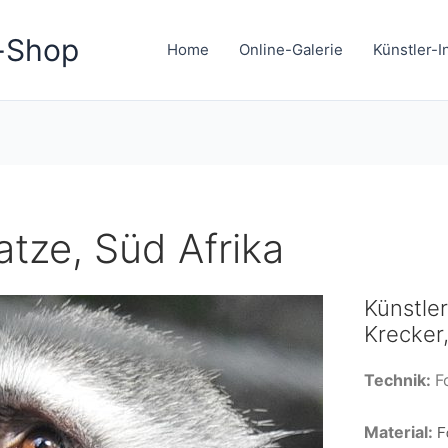
-Shop
Home
Online-Galerie
Künstler-I
tze, Süd Afrika
Künstle
Krecker
Technik:
F
Material:
F