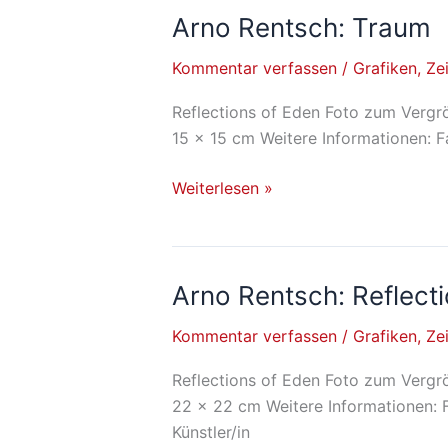
Arno Rentsch: Traum
Arno
Rentsch: Traum
Kommentar verfassen
/
Grafiken
,
Ze
Reflections of Eden Foto zum Vergrö
15 x 15 cm Weitere Informationen: F
Weiterlesen »
Arno Rentsch: Reflect
Arno
Rentsch: Reflections
Kommentar verfassen
/
Grafiken
,
Ze
of
Eden
Reflections of Eden Foto zum Vergrö
22 x 22 cm Weitere Informationen: 
Künstler/in