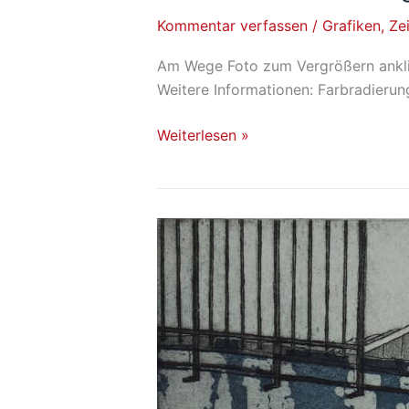
Rentsch: Am
Kommentar verfassen
/
Grafiken
,
Ze
Wege
Am Wege Foto zum Vergrößern anklic
Weitere Informationen: Farbradierun
Weiterlesen »
Heinz
Wallisch:
le
Bateau-
Lavoir