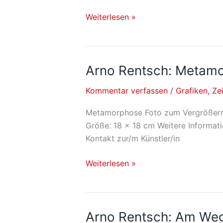
Weiterlesen »
Arno Rentsch: Metam
Arno
Rentsch: Metamorphose
Kommentar verfassen
/
Grafiken
,
Ze
Metamorphose Foto zum Vergrößern an
Größe: 18 x 18 cm Weitere Informat
Kontakt zur/m Künstler/in
Weiterlesen »
Arno Rentsch: Am We
Arno