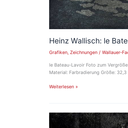
Heinz Wallisch: le Bat
Grafiken
,
Zeichnungen
/
Wallauer-F
le Bateau-Lavoir Foto zum Vergrößer
Material: Farbradierung Größe: 32,3
Weiterlesen »
Heinz
Wallisch: