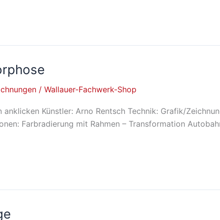
orphose
ichnungen
/
Wallauer-Fachwerk-Shop
klicken Künstler: Arno Rentsch Technik: Grafik/Zeichnung
ionen: Farbradierung mit Rahmen – Transformation Autobahn
ge