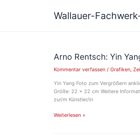
Zum
Inhalt
Wallauer-Fachwerk
springen
Arno Rentsch: Yin Yan
Arno
Rentsch: Yin
Kommentar verfassen
/
Grafiken
,
Ze
Yang
Yin Yang Foto zum Vergrößern anklic
Größe: 22 x 22 cm Weitere Informat
zur/m Künstler/in
Weiterlesen »